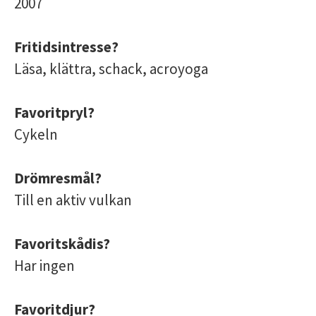
2007
Fritidsintresse?
Läsa, klättra, schack, acroyoga
Favoritpryl?
Cykeln
Drömresmål?
Till en aktiv vulkan
Favoritskådis?
Har ingen
Favoritdjur?