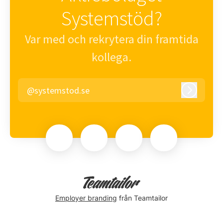
Systemstöd?
Var med och rekrytera din framtida
kollega.
@systemstod.se
Logga in
Employer branding
från Teamtailor