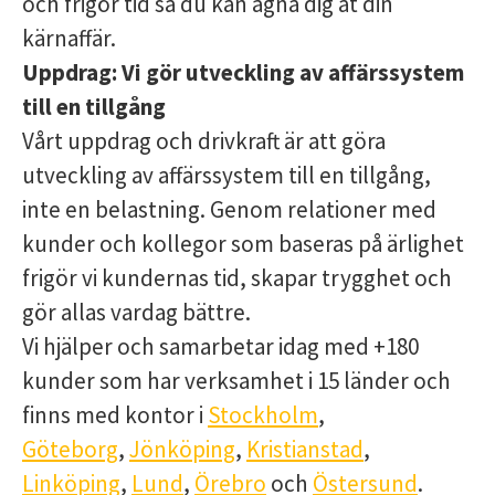
och frigör tid så du kan ägna dig åt din
kärnaffär.
Uppdrag:
Vi gör utveckling av affärssystem
till en tillgång
Vårt uppdrag och drivkraft är att göra
utveckling av affärssystem till en tillgång,
inte en belastning. Genom relationer med
kunder och kollegor som baseras på ärlighet
frigör vi kundernas tid, skapar trygghet och
gör allas vardag bättre.
Vi hjälper och samarbetar idag med +180
kunder som har verksamhet i 15 länder och
finns med kontor i
Stockholm
,
Göteborg
,
Jönköping
,
Kristianstad
,
Linköping
,
Lund
,
Örebro
och
Östersund
.