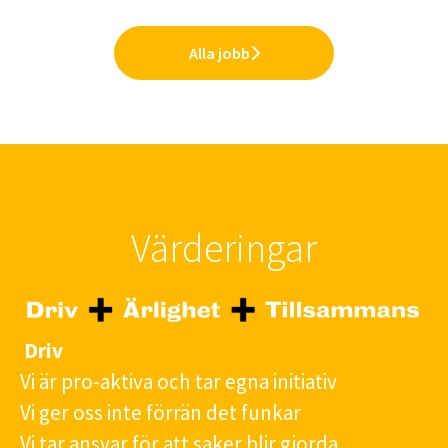
Alla jobb
Värderingar
Driv
Vi är pro-aktiva och tar egna initiativ
Vi ger oss inte förrän det funkar
Vi tar ansvar för att saker blir gjorda