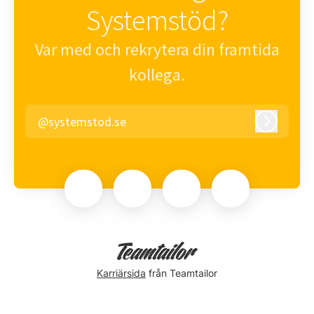
Systemstöd?
Var med och rekrytera din framtida
kollega.
@systemstod.se
Logga in
Karriärsida
från Teamtailor