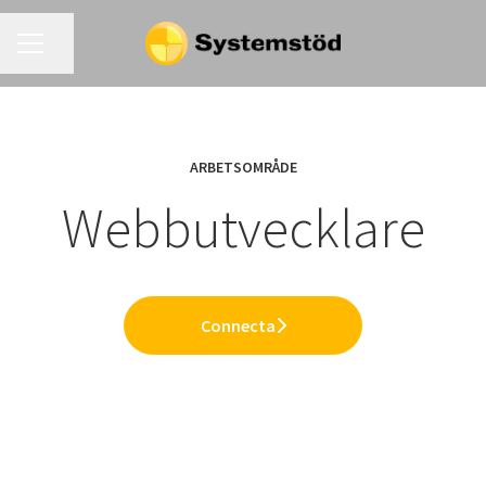
KARRIÄRMENY
Dela sidan
ARBETSOMRÅDE
Webbutvecklare
Connecta