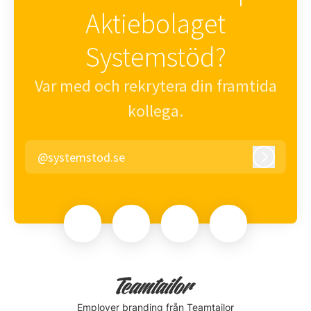
Aktiebolaget
Systemstöd?
Var med och rekrytera din framtida
kollega.
@systemstod.se
Logga in
Employer branding
från Teamtailor