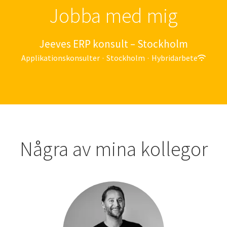
Jobba med mig
Jeeves ERP konsult – Stockholm
Applikationskonsulter
·
Stockholm
·
Hybridarbete
Några av mina kollegor