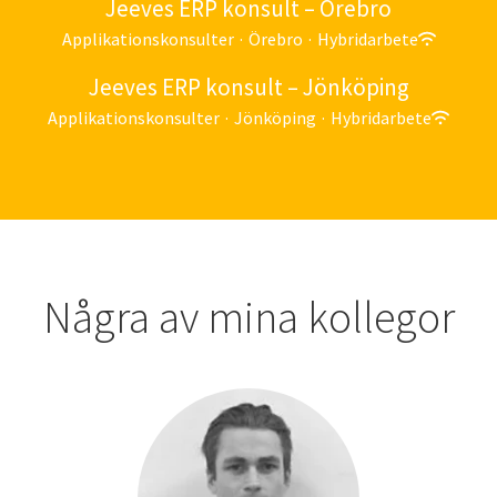
Jeeves ERP konsult – Örebro
Applikationskonsulter
·
Örebro
·
Hybridarbete
Jeeves ERP konsult – Jönköping
Applikationskonsulter
·
Jönköping
·
Hybridarbete
Några av mina kollegor