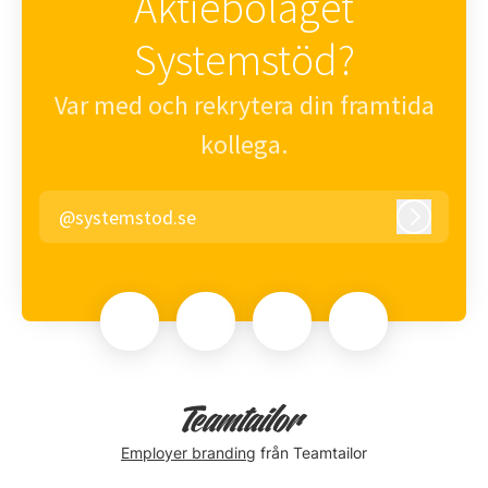
Aktiebolaget
Systemstöd?
Var med och rekrytera din framtida
kollega.
@systemstod.se
Logga in
Employer branding
från Teamtailor