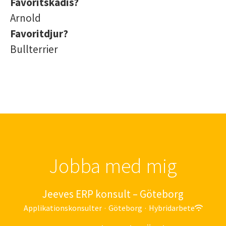
Favoritskådis?
Arnold
Favoritdjur?
Bullterrier
Jobba med mig
Jeeves ERP konsult – Göteborg
Applikationskonsulter
·
Göteborg
·
Hybridarbete