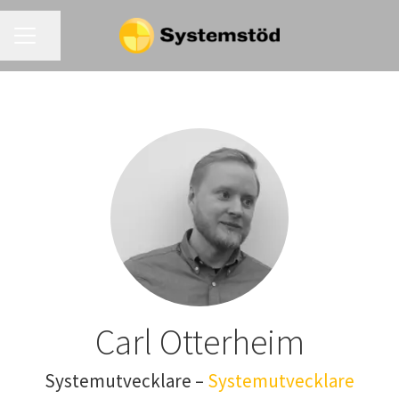
KARRIÄRMENY
Dela sidan
Carl Otterheim
Systemutvecklare –
Systemutvecklare