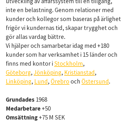
utveckling av affärssystem till en tillgång,
inte en belastning. Genom relationer med
kunder och kollegor som baseras på ärlighet
frigör vi kundernas tid, skapar trygghet och
gör allas vardag bättre.
Vi hjälper och samarbetar idag med +180
kunder som har verksamhet i 15 länder och
finns med kontor i
Stockholm
,
Göteborg
,
Jönköping
,
Kristianstad
,
Linköping
,
Lund
,
Örebro
och
Östersund
.
Grundades
1968
Medarbetare
+50
Omsättning
+75 M SEK