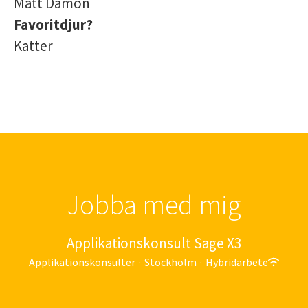
Matt Damon
Favoritdjur?
Katter
Jobba med mig
Applikationskonsult Sage X3
Applikationskonsulter
·
Stockholm
·
Hybridarbete