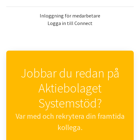
Inloggning för medarbetare
Logga in till Connect
Jobbar du redan på
Aktiebolaget
Systemstöd?
Var med och rekrytera din framtida
kollega.