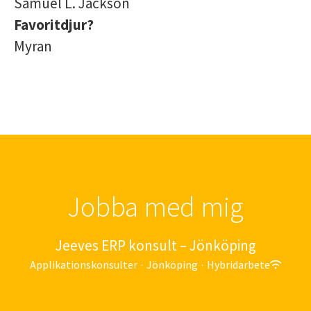
Samuel L. Jackson
Favoritdjur?
Myran
Jobba med mig
Jeeves ERP konsult – Jönköping
Applikationskonsulter
·
Jönköping
·
Hybridarbete