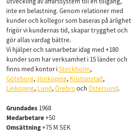
utveckling av affärssystem till en tillgång,
inte en belastning. Genom relationer med
kunder och kollegor som baseras på ärlighet
frigör vi kundernas tid, skapar trygghet och
gör allas vardag bättre.
Vi hjälper och samarbetar idag med +180
kunder som har verksamhet i 15 länder och
finns med kontor i
Stockholm
,
Göteborg
,
Jönköping
,
Kristianstad
,
Linköping
,
Lund
,
Örebro
och
Östersund
.
Grundades
1968
Medarbetare
+50
Omsättning
+75 M SEK