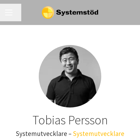
KARRIÄRMENY
Dela sidan
Tobias Persson
Systemutvecklare –
Systemutvecklare