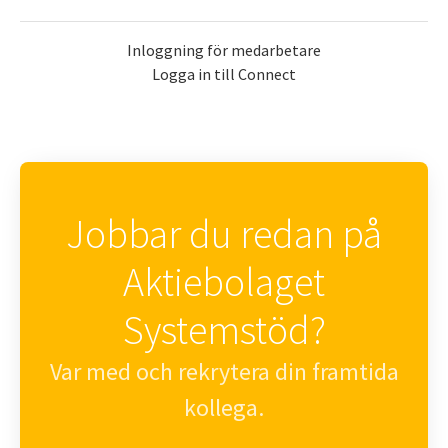
Inloggning för medarbetare
Logga in till Connect
Jobbar du redan på
Aktiebolaget
Systemstöd?
Var med och rekrytera din framtida
kollega.